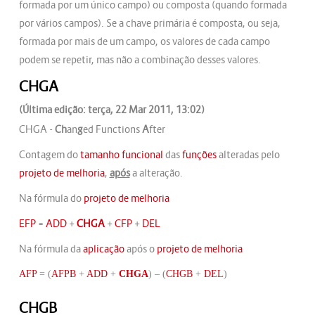
formada por um único campo) ou composta (quando formada
por vários campos). Se a chave primária é composta, ou seja,
formada por mais de um campo, os valores de cada campo
podem se repetir, mas não a combinação desses valores.
CHGA
(Última edição: terça, 22 Mar 2011, 13:02)
CHGA -
Ch
an
g
ed Functions
A
fter
Contagem do
tamanho funcional
das
funções
alteradas pelo
projeto de melhoria
,
após
a alteração.
Na fórmula do
projeto de melhoria
EFP
=
ADD
+
CHGA
+
CFP
+
DEL
Na fórmula da
aplicação
após o
projeto de melhoria
AFP
= (
AFPB
+
ADD
+
CHGA
) – (
CHGB
+
DEL
)
CHGB