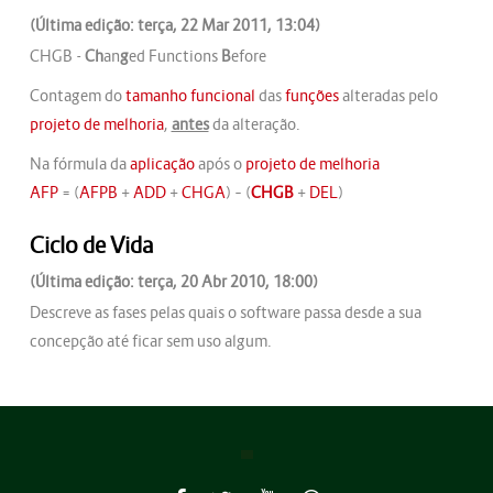
(Última edição: terça, 22 Mar 2011, 13:04)
CHGB -
Ch
an
g
ed Functions
B
efore
Contagem do
tamanho funcional
das
funções
alteradas pelo
projeto de melhoria
,
antes
da alteração.
Na fórmula da
aplicação
após o
projeto de melhoria
AFP
= (
AFPB
+
ADD
+
CHGA
) – (
CHGB
+
DEL
)
Ciclo de Vida
(Última edição: terça, 20 Abr 2010, 18:00)
Descreve as fases pelas quais o software passa desde a sua
concepção até ficar sem uso algum.