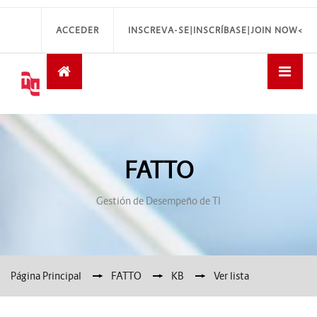
ACCEDER
INSCREVA-SE|INSCRÍBASE|JOIN NOW<
FATTO
Gestión de Desempeño de TI
Página Principal
→
FATTO
→
KB
→
Ver lista