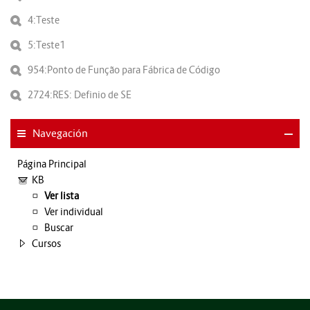
4:Teste
5:Teste1
954:Ponto de Função para Fábrica de Código
2724:RES: Definio de SE
Navegación
Página Principal
KB
Ver lista
Ver individual
Buscar
Cursos