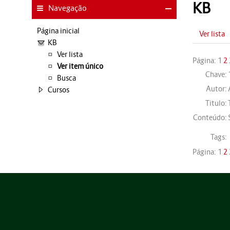
KB
Navegação
Página inicial
Ver lista
KB
Ver lista
Página:
1
2
Ver item único
Chave:
Busca
Autor:
Cursos
Titulo:
Conteúdo:
Tags:
Página:
1
2