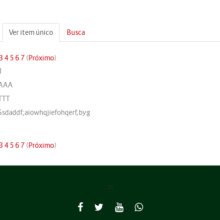
Ver item único
Busca
3
4
5
6
7
(
Próximo
)
1
AAA
TTT
Ssdaddf;aiowhqjiefohqerf,byg
3
4
5
6
7
(
Próximo
)