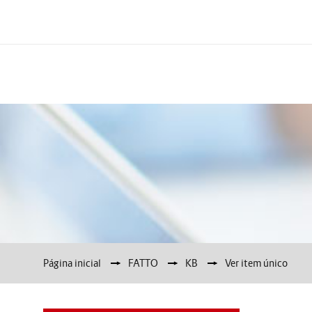
Página inicial
▶︎
FATTO
▶︎
KB
▶︎
Ver item único