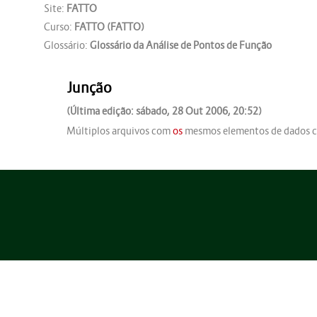
Site:
FATTO
Curso:
FATTO (FATTO)
Glossário:
Glossário da Análise de Pontos de Função
Junção
(Última edição: sábado, 28 Out 2006, 20:52)
Múltiplos arquivos com
os
mesmos elementos de dados c