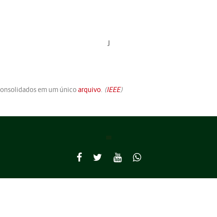
J
onsolidados em um único
arquivo
.
(
IEEE
)