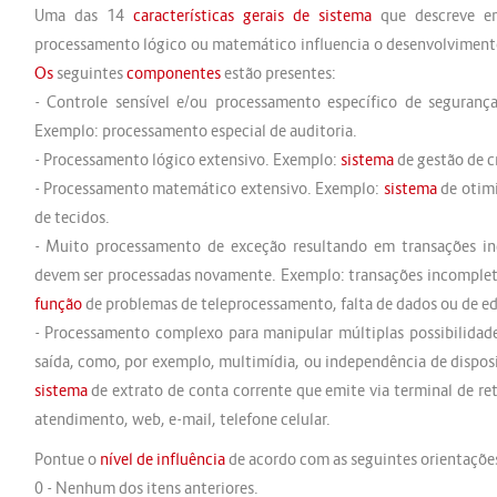
Uma das 14
características gerais de sistema
que descreve e
processamento lógico ou matemático influencia o desenvolvimen
Os
seguintes
componentes
estão presentes:
- Controle sensível e/ou processamento específico de seguran
Exemplo: processamento especial de auditoria.
- Processamento lógico extensivo. Exemplo:
sistema
de gestão de c
- Processamento matemático extensivo. Exemplo:
sistema
de otimi
de tecidos.
- Muito processamento de exceção resultando em transações i
devem ser processadas novamente. Exemplo: transações incompl
função
de problemas de teleprocessamento, falta de dados ou de ed
- Processamento complexo para manipular múltiplas possibilidade
saída, como, por exemplo, multimídia, ou independência de dispos
sistema
de extrato de conta corrente que emite via terminal de re
atendimento, web, e-mail, telefone celular.
Pontue o
nível de influência
de acordo com as seguintes orientaçõe
0 - Nenhum dos itens anteriores.