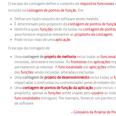
O escopo da contagem define o conjunto de
requisitos funcionais
incluído na
contagem de pontos de função
. Ele:
Define um (sub)conjunto do software sendo medido;
É determinado pelo próposito da
contagem de pontos de funçã
Identifica quais
funções
serão incluídas na
contagem de pontos
para fornecer respostas relevantes ao
propósito da contagem
;
Pode incluir mais de uma
aplicação
.
O escopo da contagem de:
Uma
contagem de
projeto de melhoria
inclui todas as
funcional
incluídas, alteradas e excluídas. As
fronteiras
das
aplicações
imp
permanecem as mesmas. A
funcionalidade
das
aplicações
refle
das
funções
sendo incluídas, alteradas e excluídas.
Uma
contagem de
projeto de desenvolvimento
inclui todas as
f
impactadas (construídas ou customizadas) pelas atividades do 
Uma
contagem de pontos de função da aplicação
pode incluir,
propósito, apenas as
funções
sendo usadas pelo
usuário
ou toda
funcionalidades
entregues. Por exemplo, fornecer um pacote c
de software.
»
Glossário da Análise de P