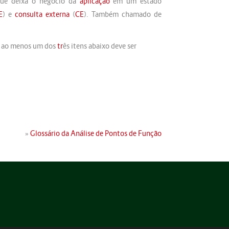
que deixa o negócio da
aplicação
em um estado
E
) e
consulta externa
(
CE
). Também chamado de
o, ao menos um dos
tr
ês itens abaixo deve ser
»
Glossário da Análise de Pontos de Função