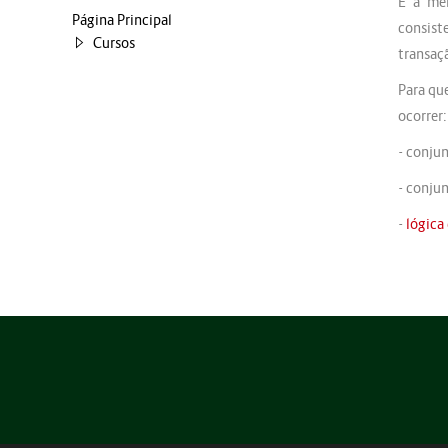
É a men
Página Principal
consist
Cursos
transaç
Para q
ocorrer:
- conju
- conju
-
lógica