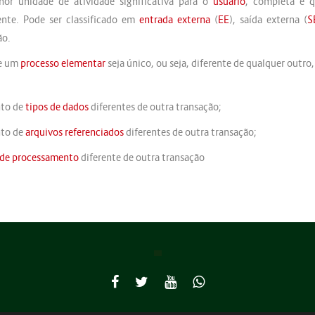
or unidade de atividade significativa para o
usuário
, completa e 
ente. Pode ser classificado em
entrada externa
(
EE
), saída externa (
S
ão.
ue um
processo elementar
seja único, ou seja, diferente de qualquer outr
nto de
tipos de dados
diferentes de outra transação;
nto de
arquivos referenciados
diferentes de outra transação;
 de processamento
diferente de outra transação