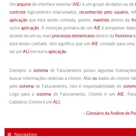
Um
arquivo
de interface externa (
AIE
) é um grupo de dados ou de
controle
logicamente relacionados,
reconhecido pelo usuário
, re
aplicação
que está sendo contada, porém,
mantido
dentro da
fr
outra
aplicação
. A intenção primária de um
AIE
é armazenar dados
através de um ou mais
processos elementares
dentro da
fronteira
d
está sendo contada. Isto significa que um
AIE
contado para uma
ser um
ALI
em outra
aplicação
.
Exemplo: o
sistema
de Faturamento possui algumas transações
buscar informações relativas a cliente. Mas
os
dados de cliente nã
pelo
sistema
de Faturamento, isto é responsabilidade do
sistem
Logo para o
sistema
de Faturamento, Cliente é um
AIE
. Par
Cadastro, Cliente é um
ALI
.
»
Glossário da Análise de P
Navigation