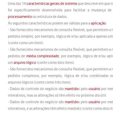
Uma das 14
características gerais de sistema
que descreve em que n
foi especificamente desenvolvida para facilitar a mudança d
processamento
ou estrutura de dados.
As seguintes características podem ser válidas para a
aplicação
:
- São fornecidos mecanismos de consulta flexível, que permitem a
pedidos simples; por exemplo, lógica de e/ou aplicada a apenas u
(conte como um item).
- São fornecidos mecanismos de consulta flexível, que permitem a
pedidos de
média
complexidade
; por exemplo, lógica de e/ou apl
um
arquivo lógico
(conte como dois itens).
- São fornecidos mecanismos de consulta flexível, que permitem a
pedidos complexos; por exemplo, lógica de e/ou combinadas 
arquivos lógicos (conte como três itens).
- Dados de controle do negócio são
mantido
s pelo
usuário
por mei
interativos, mas as alterações só têm efeito no próximo dia útil.
- Dados de controle do negócio são
mantido
s pelo
usuário
por mei
interativos, e as alterações têm efeito imediato (conte como dois it