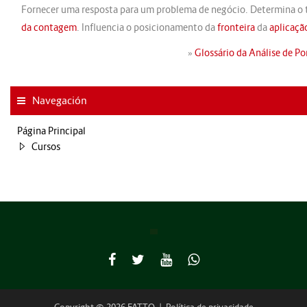
Fornecer uma resposta para um problema de negócio. Determina o 
da contagem
. Influencia o posicionamento da
fronteira
da
aplicaçã
»
Glossário da Análise de P
Navegación
Página Principal
Cursos