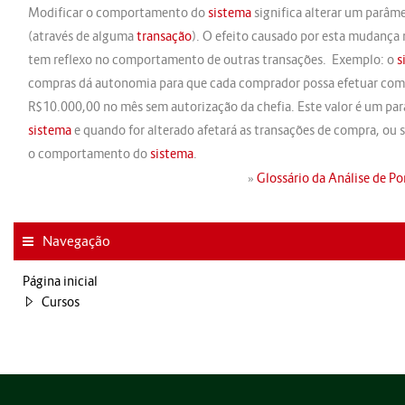
Modificar o comportamento do
sistema
significa alterar um parâm
(através de alguma
transação
). O efeito causado por esta mudança
tem reflexo no comportamento de outras transações. Exemplo: o
s
compras dá autonomia para que cada comprador possa efetuar com
R$10.000,00 no mês sem autorização da chefia. Este valor é um pa
sistema
e quando for alterado afetará as transações de compra, ou sej
o comportamento do
sistema
.
»
Glossário da Análise de P
Navegação
Página inicial
Cursos