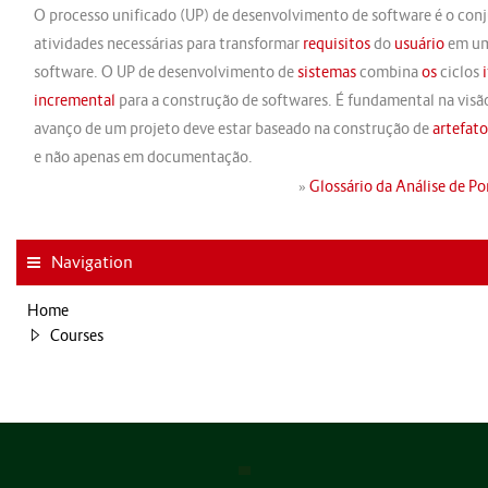
O processo unificado (UP) de desenvolvimento de software é o con
atividades necessárias para transformar
requisitos
do
usuário
em u
software. O UP de desenvolvimento de
sistemas
combina
os
ciclos
incremental
para a construção de softwares. É fundamental na visã
avanço de um projeto deve estar baseado na construção de
artefato
e não apenas em documentação.
»
Glossário da Análise de P
Navigation
Home
Courses