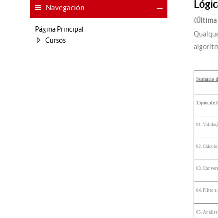
Lógic
Navegación
(Última 
Página Principal
Qualq
Cursos
algorítm
Sumário d
Tipos de 
01. Validaç
02. Cálculo
03. Convers
04. Filtro 
05. Análise