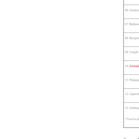
06. Atuali
07. Refere
08. Recupe
09. Criação
10.
Alteraç
11. Prepara
12. Capacid
13. Ordenaç
* Esta é a 