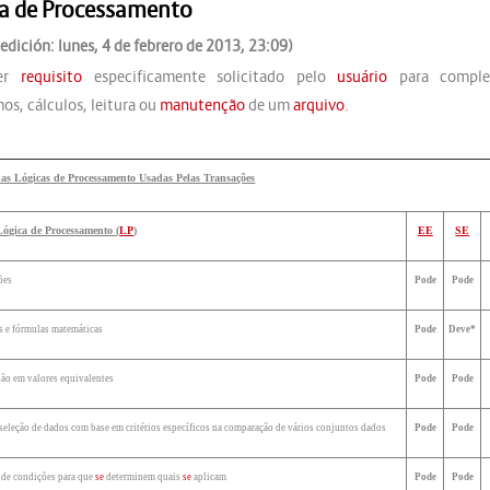
a de Processamento
edición: lunes, 4 de febrero de 2013, 23:09)
uer
requisito
especificamente solicitado pelo
usuário
para compl
os, cálculos, leitura ou
manutenção
de um
arquivo
.
as Lógicas de Processamento Usadas Pelas Transações
Lógica de Processamento (
LP
)
EE
SE
ões
Pode
Pode
s e fórmulas matemáticas
Pode
Deve*
ão em valores equivalentes
Pode
Pode
e seleção de dados com base em critérios específicos na comparação de vários conjuntos dados
Pode
Pode
 de condições para que
se
determinem quais
se
aplicam
Pode
Pode