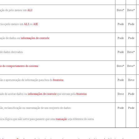
zação de pelo menos um
ALI
Deve*
Deve*
ncia a pelo menos um
ALI
ou
AIE
Pode
Pode
ração de dados ou
informações de controle
Pode
Pode
 de dados derivados
Pode
Deve*
ão do comportamento do sistema
Deve*
Deve*
ção e apresentação de informação para fora da
fronteira
Pode
Deve
ade de aceitar dados ou
informações de controle
que entram pela
fronteira
Deve
Pode
ão, reclassificação ou rearrumação de um conjunto de dados
Pode
Pode
única lógica que não serve para garantir que uma
transação
seja diferente de outra