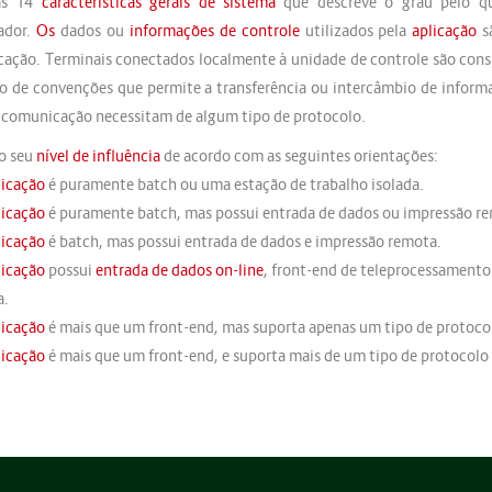
as 14
características gerais de sistema
que descreve o grau pelo q
ador.
Os
dados ou
informações de controle
utilizados pela
aplicação
sã
ação. Terminais conectados localmente à unidade de controle são cons
o de convenções que permite a transferência ou intercâmbio de inform
e comunicação necessitam de algum tipo de protocolo.
o seu
nível de influência
de acordo com as seguintes orientações:
licação
é puramente batch ou uma estação de trabalho isolada.
licação
é puramente batch, mas possui entrada de dados ou impressão r
licação
é batch, mas possui entrada de dados e impressão remota.
licação
possui
entrada de dados on-line
, front-end de teleprocessament
a.
licação
é mais que um front-end, mas suporta apenas um tipo de protoc
licação
é mais que um front-end, e suporta mais de um tipo de protocol