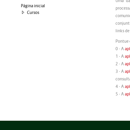
Uma d
Página inicial
process
Cursos
comunic
conjunt
links d
Pontue 
0 - A
ap
1 - A
ap
2 - A
ap
3 - A
ap
consult
4 - A
ap
5 - A
ap