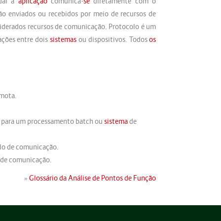
ual a
aplicação
comunica-
se
diretamente com o
o enviados ou recebidos por meio de recursos de
iderados recursos de comunicação. Protocolo é um
ações entre dois
sistemas
ou dispositivos. Todos
os
emota.
o para um processamento batch ou
sistema
de
olo de comunicação.
o de comunicação.
»
Glossário da Análise de Pontos de Função