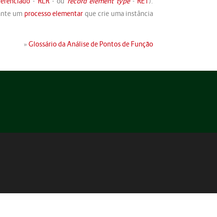
ferenciado
-
RLR
- ou
record element type
-
RET
).
rante um
processo elementar
que crie uma instância
»
Glossário da Análise de Pontos de Função