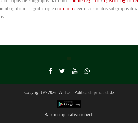
 dois tipos de subgrupos para um
tipo de registro
(
registro lógico re
o obrigatórios significa que o
usuário
deve usar um dos subgrupos du
os.
Copyright © 2026 FATTO
|
Política de privacidade
Baixar o aplicativo móvel.