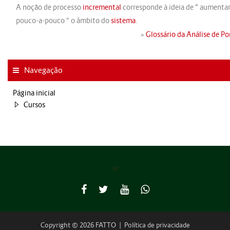
A noção de processo
incremental
corresponde à ideia de “ aumentar
pouco-a-pouco ” o âmbito do
sistema
.
»
Glossário da Análise de P
Navegação
Página inicial
Cursos
Copyright © 2026 FATTO
|
Política de privacidade