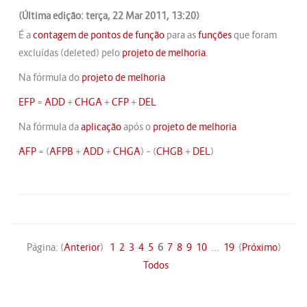
(Última edição: terça, 22 Mar 2011, 13:20)
É a
contagem de pontos de função
para as
funções
que foram
excluídas (deleted) pelo
projeto de melhoria
.
Na fórmula do
projeto de melhoria
EFP
=
ADD
+
CHGA
+
CFP
+
DEL
Na fórmula da
aplicação
após o
projeto de melhoria
AFP
= (
AFPB
+
ADD
+
CHGA
) – (
CHGB
+
DEL
)
Página: (
Anterior
)
1
2
3
4
5
6
7
8
9
10
...
19
(
Próximo
)
Todos