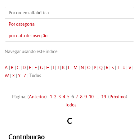
Por ordem alfabética
Por categoria
por data de inserção
Navegar usando este índice
A
|
B
|
C
|
D
|
E
|
F
|
G
|
H
|
I
|
J
|
K
|
L
|
M
|
N
|
O
|
P
|
Q
|
R
|
S
|
T
|
U
|
V
|
W
|
X
|
Y
|
Z
|
Todos
Página: (
Anterior
)
1
2
3
4
5
6
7
8
9
10
...
19
(
Próximo
)
Todos
C
Contribuição