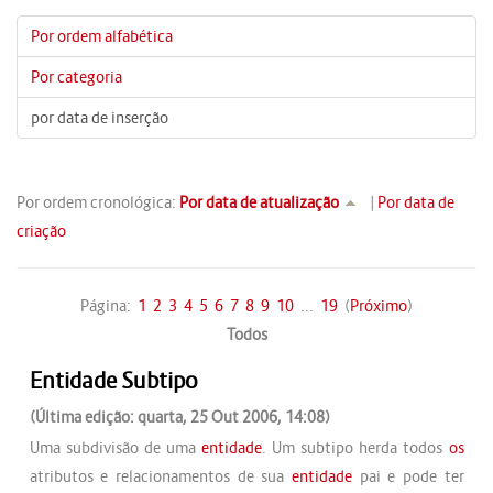
Por ordem alfabética
Por categoria
por data de inserção
Por ordem cronológica:
Por data de atualização
|
Por data de
criação
Página:
1
2
3
4
5
6
7
8
9
10
...
19
(
Próximo
)
Todos
Entidade Subtipo
(Última edição: quarta, 25 Out 2006, 14:08)
Uma subdivisão de uma
entidade
. Um subtipo herda todos
os
atributos e relacionamentos de sua
entidade
pai e pode ter