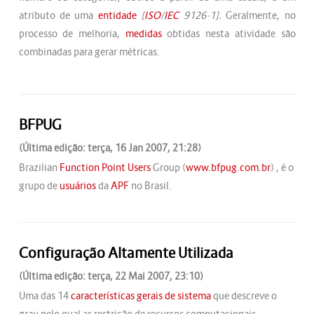
atributo de uma
entidade
[
ISO
/
IEC
9126-1].
Geralmente, no
processo de melhoria,
medidas
obtidas nesta atividade são
combinadas para gerar métricas.
BFPUG
(Última edição: terça, 16 Jan 2007, 21:28)
Brazilian
Function Point
Users
Group (
www.bfpug.com.br
) , é o
grupo de
usuários
da
APF
no Brasil.
Configuração Altamente Utilizada
(Última edição: terça, 22 Mai 2007, 23:10)
Uma das 14
características gerais de sistema
que descreve o
grau pelo qual as restrição de recursos computacionais