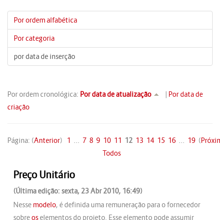
Por ordem alfabética
Por categoria
por data de inserção
Por ordem cronológica:
Por data de atualização
|
Por data de
criação
Página: (
Anterior
)
1
...
7
8
9
10
11
12
13
14
15
16
...
19
(
Próxi
Todos
Preço Unitário
(Última edição: sexta, 23 Abr 2010, 16:49)
Nesse
modelo
, é definida uma remuneração para o fornecedor
sobre
os
elementos do projeto. Esse elemento pode assumir