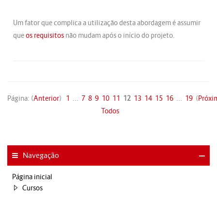
Um fator que complica a utilização desta abordagem é assumir
que
os
requisitos
não mudam após o início do projeto.
Página: (
Anterior
)
1
...
7
8
9
10
11
12
13
14
15
16
...
19
(
Próxi
Todos
Navegação
Página inicial
Cursos