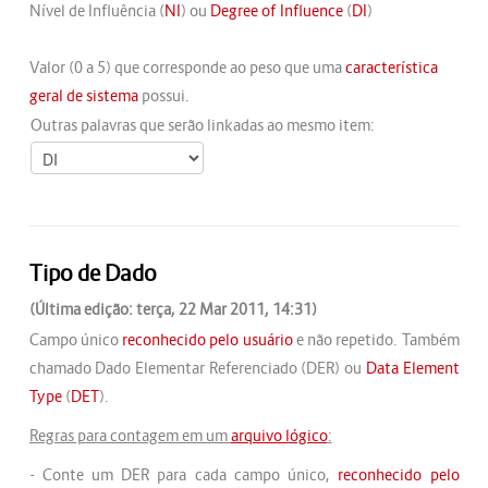
Nível de Influência (
NI
) ou
Degree of Influence
(
DI
)
Valor (0 a 5) que corresponde ao peso que uma
característica
geral de sistema
possui.
Outras palavras que serão linkadas ao mesmo item:
Tipo de Dado
(Última edição: terça, 22 Mar 2011, 14:31)
Campo único
reconhecido pelo usuário
e não repetido. Também
chamado Dado Elementar Referenciado (DER) ou
Data Element
Type
(
DET
).
Regras p
ar
a contagem em um
arquivo lógico
:
- Conte um DER para cada campo único,
reconhecido pelo