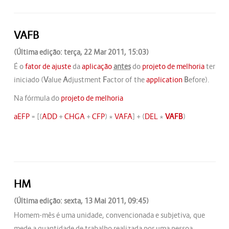
VAFB
(Última edição: terça, 22 Mar 2011, 15:03)
É o
fator de ajuste
da
aplicação
antes
do
projeto de melhoria
ter
iniciado (
V
alue
A
djustment
F
actor of the
application
B
efore).
Na fórmula do
projeto de melhoria
aEFP
= [(
ADD
+
CHGA
+
CFP
) *
VAFA
] + (
DEL
*
VAFB
)
HM
(Última edição: sexta, 13 Mai 2011, 09:45)
Homem-mês é uma unidade, convencionada e subjetiva, que
mede a quantidade de trabalho realizada por uma pessoa