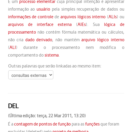
É um
processo elementar
cuja principal intenção é apresentar
informação ao
usuário
pela simples recuperação de dados ou
informações de controle
de
arquivos lógicos interno
(
ALIs
) ou
arquivos de interface externa
(
AIEs
). Sua
lógica de
processamento
não contém fórmula matemática ou cálculos,
não cria
dado derivado
, não mantém
arquivo lógico interno
(
ALI
) durante o processamento nem modifica o
comportamento do
sistema
.
Outras palavras que serão linkadas ao mesmo item:
DEL
(Última edição: terça, 22 Mar 2011, 13:20)
É a
contagem de pontos de função
para as
funções
que foram
excluídas (deleted) pelo
projeto de melhoria
.