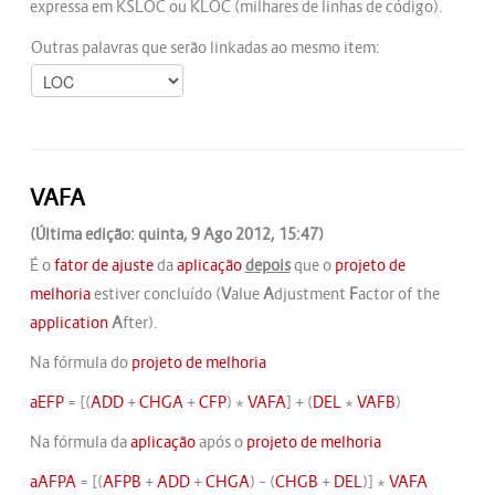
expressa em KSLOC ou KLOC (milhares de linhas de código).
Outras palavras que serão linkadas ao mesmo item:
VAFA
(Última edição: quinta, 9 Ago 2012, 15:47)
É o
fator de ajuste
da
aplicação
depois
que o
projeto de
melhoria
estiver concluído (
V
alue
A
djustment
F
actor of the
application
A
fter).
Na fórmula do
projeto de melhoria
aEFP
= [(
ADD
+
CHGA
+
CFP
) *
VAFA
] + (
DEL
*
VAFB
)
Na fórmula da
aplicação
após o
projeto de melhoria
aAFPA
= [(
AFPB
+
ADD
+
CHGA
) – (
CHGB
+
DEL
)] *
VAFA