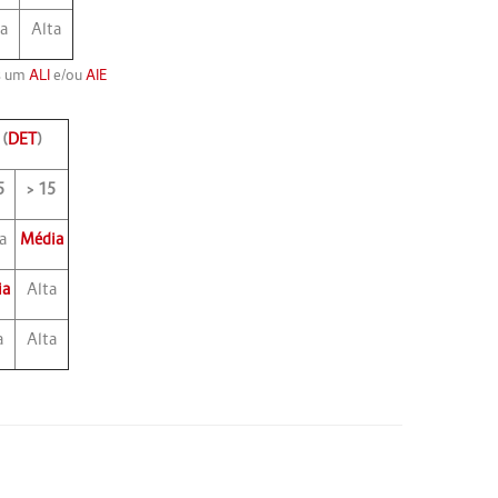
ta
Alta
s um
ALI
e/ou
AIE
(
DET
)
5
> 15
a
Média
ia
Alta
a
Alta