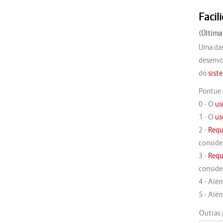
Facil
(Última
Uma da
desenv
do
sist
Pontue
0 - O
us
1 - O
us
2 -
Requ
conside
3 -
Requ
conside
4 - Alé
5 - Alé
Outras 