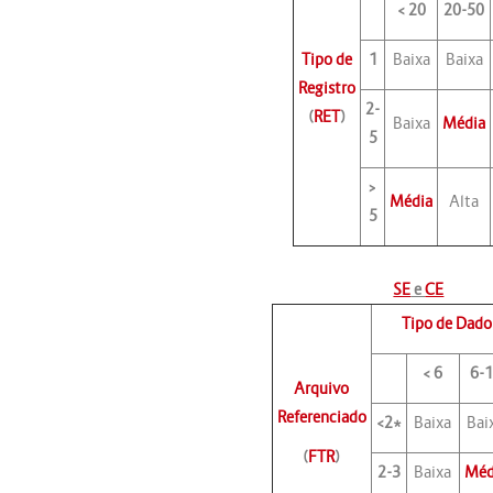
< 20
20-50
Tipo de
1
Baixa
Baixa
Registro
2-
(
RET
)
Baixa
Média
5
>
Média
Alta
5
SE
e
CE
Tipo de Dado
< 6
6-
Arquivo
Referenciado
<2*
Baixa
Bai
(
FTR
)
2-3
Baixa
Méd