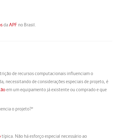
os
da
APF
no Brasil.
strição de recursos computacionais influenciam o
a, necessitando de considerações especiais de projeto, é
ção
em um equipamento já existente ou comprado e que
uencia o projeto?"
o
típica. Não há esforço especial necessário ao