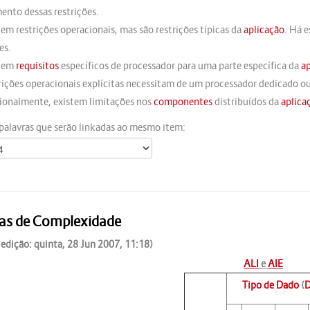
ento dessas restrições.
tem restrições operacionais, mas são restrições típicas da
aplicação
. Há 
es.
stem
requisitos
específicos de processador para uma parte específica da
a
trições operacionais explícitas necessitam de um processador dedicado ou
cionalmente, existem limitações nos
componentes
distribuídos da
aplica
palavras que serão linkadas ao mesmo item:
as de Complexidade
 edição: quinta, 28 Jun 2007, 11:18)
ALI
e
AIE
Tipo de Dado
(