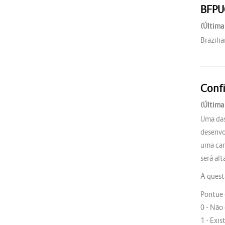
BFPU
(Última
Brazili
Confi
(Última
Uma da
desenv
uma car
será al
A quest
Pontue
0 - Não
1 - Exi