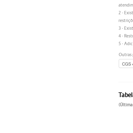
atendim
2 - Exis
restriçõ
3 - Exi
4 - Res
5 - Adi
Outras 
Tabel
(Última