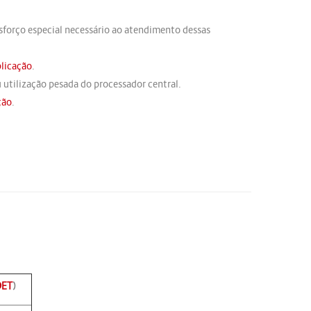
esforço especial necessário ao atendimento dessas
plicação
.
 utilização pesada do processador central.
ção
.
DET
)