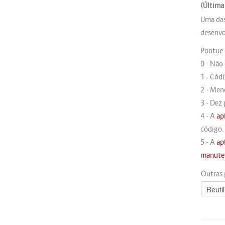
(Última
Uma da
desenvo
Pontue
0 - Não 
1 - Códi
2 - Men
3 - Dez
4 - A
ap
código.
5 - A
ap
manute
Outras 