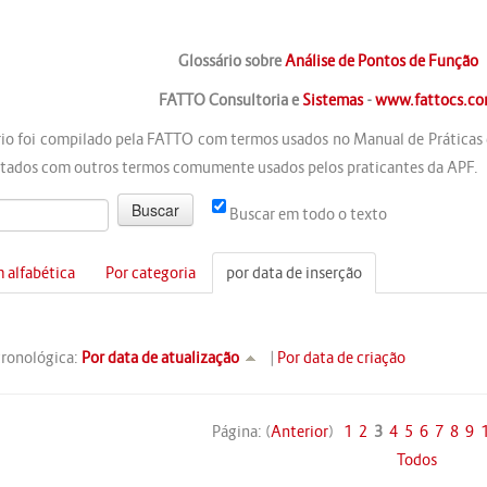
Glossário sobre
Análise de Pontos de Função
FATTO Consultoria e
Sistemas
-
www.fattocs.c
rio foi compilado pela FATTO com termos usados no Manual de Práticas
ados com outros termos comumente usados pelos praticantes da APF.
Buscar em todo o texto
 alfabética
Por categoria
por data de inserção
cronológica:
Por data de atualização
|
Por data de criação
Página: (
Anterior
)
1
2
3
4
5
6
7
8
9
Todos