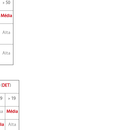
> 50
Média
Alta
Alta
(
DET
)
19
> 19
xa
Média
ia
Alta