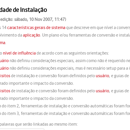
idade de Instalação
 edição: sábado, 10 Nov 2007, 11:47)
s 14
características gerais de sistema
que descreve em que nível a convers
olvimento da
aplicação
. Um plano e/ou ferramentas de conversão e instal
ema
.
 o
nível de influência
de acordo com as seguintes orientações:
uário
não definiu considerações especiais, assim como não é requerido n
uário
não definiu considerações especiais, mas é necessário setup para a 
isitos
de instalação e conversão foram definidos pelo
usuário
, e guias d
rado importante o impacto da conversão.
isitos
de instalação e conversão foram definidos pelo
usuário
, e guias d
rado importante o impacto da conversão.
m do item 2, ferramentas de instalação e conversão automáticas foram for
m do item 3, ferramentas de instalação e conversão automáticas foram for
palavras que serão linkadas ao mesmo item: