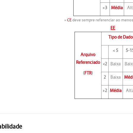
>3
Média
Al
*
CE
deve sempre referenciar ao meno
EE
Tipo de Dado
< 5
5-1
Arquivo
Referenciado
<2
Baixa
Baix
(
FTR
)
2
Baixa
Méd
>2
Média
Alt
bilidade