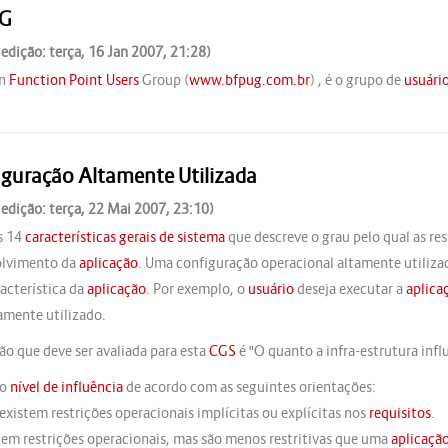
G
 edição: terça, 16 Jan 2007, 21:28)
an
Function Point
Users
Group (
www.bfpug.com.br
) , é o grupo de
usuári
guração Altamente Utilizada
 edição: terça, 22 Mai 2007, 23:10)
s 14
características gerais de sistema
que descreve o grau pelo qual as re
olvimento da
aplicação
. Uma configuração operacional altamente utilizad
acterística da
aplicação
. Por exemplo, o
usuário
deseja executar a
aplica
tamente utilizado.
ão que deve ser avaliada para esta
CGS
é "O quanto a infra-estrutura infl
 o
nível de influência
de acordo com as seguintes orientações:
 existem restrições operacionais implícitas ou explícitas nos
requisitos
.
stem restrições operacionais, mas são menos restritivas que uma
aplicaçã