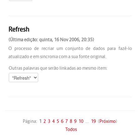
Refresh
(Última edição: quinta, 16 Nov 2006, 20:35)
O processo de recriar um conjunto de dados para fazê-lo
atualizado e em sincronia com a sua fonte original.
Outras palavras que serão linkadas ao mesmo item:
Página:
1
2
3
4
5
6
7
8
9
10
...
19
(
Próximo
)
Todos