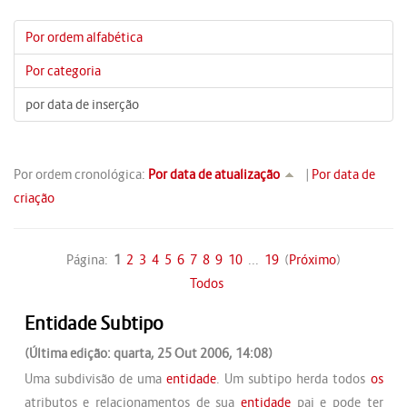
Por ordem alfabética
Por categoria
por data de inserção
Por ordem cronológica:
Por data de atualização
|
Por data de
criação
Página:
1
2
3
4
5
6
7
8
9
10
...
19
(
Próximo
)
Todos
Entidade Subtipo
(Última edição: quarta, 25 Out 2006, 14:08)
Uma subdivisão de uma
entidade
. Um subtipo herda todos
os
atributos e relacionamentos de sua
entidade
pai e pode ter