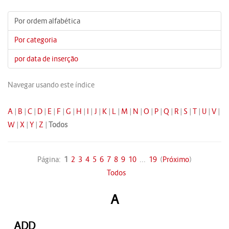
Por ordem alfabética
Por categoria
por data de inserção
Navegar usando este índice
A
|
B
|
C
|
D
|
E
|
F
|
G
|
H
|
I
|
J
|
K
|
L
|
M
|
N
|
O
|
P
|
Q
|
R
|
S
|
T
|
U
|
V
|
W
|
X
|
Y
|
Z
|
Todos
Página:
1
2
3
4
5
6
7
8
9
10
...
19
(
Próximo
)
Todos
A
ADD