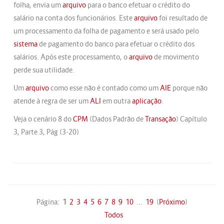
folha, envia um
arquivo
para o banco efetuar o crédito do
salário na conta dos funcionários. Este
arquivo
foi resultado de
um processamento da folha de pagamento e será usado pelo
sistema
de pagamento do banco para efetuar o crédito dos
salários. Após este processamento, o
arquivo
de movimento
perde sua utilidade.
Um
arquivo
como esse não é contado como um
AIE
porque não
atende à regra de ser um
ALI
em outra
aplicação
.
Veja o cenário 8 do
CPM
(Dados Padrão de
Transação
) Capítulo
3, Parte 3, Pág (3-20)
Página:
1
2
3
4
5
6
7
8
9
10
...
19
(
Próximo
)
Todos