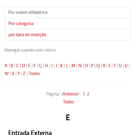
Por ordem alfabética
Por categoria
por data de inserção
Navegar usando este índice
A
|
B
|
C
|
D
|
E
|
F
|
G
|
H
|
I
|
J
|
K
|
L
|
M
|
N
|
O
|
P
|
Q
|
R
|
S
|
T
|
U
|
V
|
W
|
X
|
Y
|
Z
|
Todos
Página: (
Anterior
)
1
2
Todos
E
Entrada Externa