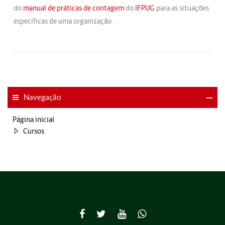
do
manual de práticas de contagem
do
IFPUG
para as situações
específicas de uma organização.
Navegação
Página inicial
Cursos