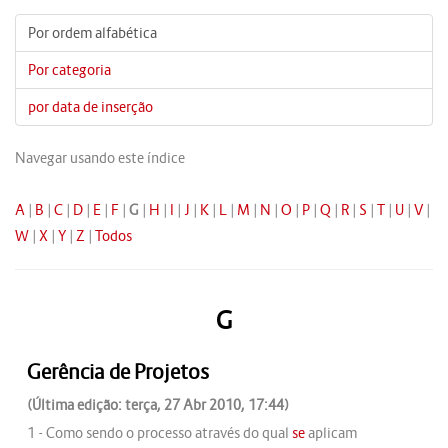
Por ordem alfabética
Por categoria
por data de inserção
Navegar usando este índice
A
|
B
|
C
|
D
|
E
|
F
|
G
|
H
|
I
|
J
|
K
|
L
|
M
|
N
|
O
|
P
|
Q
|
R
|
S
|
T
|
U
|
V
|
W
|
X
|
Y
|
Z
|
Todos
G
Gerência de Projetos
(Última edição: terça, 27 Abr 2010, 17:44)
1 - Como sendo o processo através do qual
se
aplicam