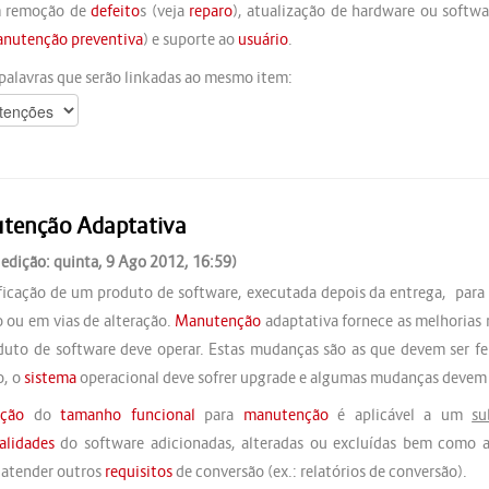
m remoção de
defeito
s (veja
reparo
), atualização de hardware ou softwa
nutenção preventiva
) e suporte ao
usuário
.
palavras que serão linkadas ao mesmo item:
tenção Adaptativa
 edição: quinta, 9 Ago 2012, 16:59)
icação de um produto de software, executada depois da entrega, par
o ou em vias de alteração.
Manutenção
adaptativa fornece as melhorias
uto de software deve operar. Estas mudanças são as que devem ser fe
o, o
sistema
operacional deve sofrer upgrade e algumas mudanças devem 
ção
do
tamanho funcional
para
manutenção
é aplicável a um
s
alidades
do software adicionadas, alteradas ou excluídas bem como 
 atender outros
requisitos
de conversão (ex.: relatórios de conversão).