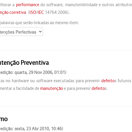
lhorar a
performance
do software, manutenibilidade e outros atributo
ção corretiva
. (
ISO
/
IEC
14764:2006)
.
palavras que serão linkadas ao mesmo item:
tenção Preventiva
 edição: quarta, 29 Nov 2006, 01:01)
s no hardware ou software executadas para prevenir
defeito
s futuros
mentar a facilidade de
manutenção
e para prevenir
defeito
s.
imo
 edição: sexta, 23 Abr 2010, 10:46)