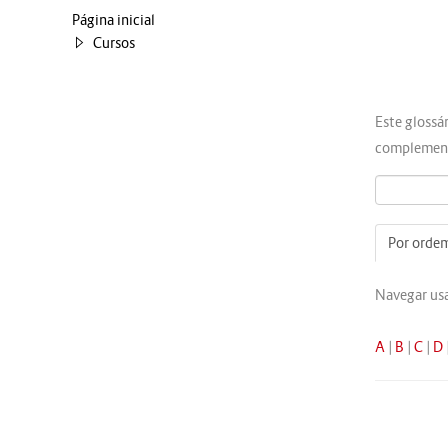
Página inicial
Cursos
Este glossá
complement
Por ordem
Navegar usa
A
|
B
|
C
|
D