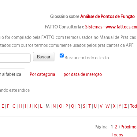
Glossário sobre
Análise de Pontos de Função
FATTO Consultoria e
Sistemas
-
www.fattocs.c
rio foi compilado pela FATTO com termos usados no Manual de Práticas
ados com outros termos comumente usados pelos praticantes da APF.
Buscar em todo o texto
 alfabética
Por categoria
por data de inserção
ndo este índice
|
E
|
F
|
G
|
H
|
I
|
J
|
K
|
L
|
M
|
N
|
O
|
P
|
Q
|
R
|
S
|
T
|
U
|
V
|
W
|
X
|
Y
|
Z
|
Tod
Página:
1
2
(
Próximo
Todos