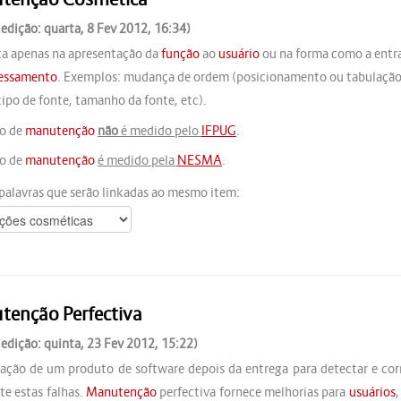
 edição: quarta, 8 Fev 2012, 16:34)
 apenas na apresentação da
função
ao
usuário
ou na forma como a entra
cessamento
. Exemplos: mudança de ordem (posicionamento ou tabulação)
tipo de fonte, tamanho da fonte, etc).
po de
manutenção
não
é medido pelo
IFPUG
.
po de
manutenção
é medido pela
NESMA
.
palavras que serão linkadas ao mesmo item:
tenção Perfectiva
 edição: quinta, 23 Fev 2012, 15:22)
ação de um produto de software depois da entrega para detectar e corr
te estas falhas.
Manutenção
perfectiva fornece melhorias para
usuários