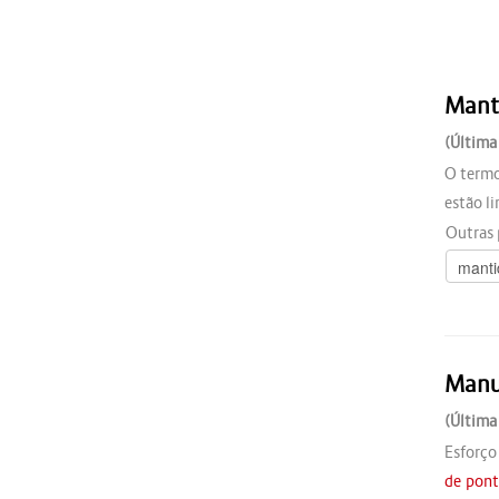
Mant
(Última
O term
estão l
Outras 
Manu
(Última
Esforço
de pont