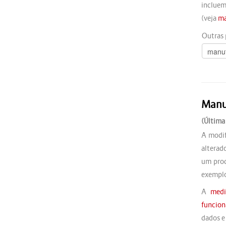
inclue
(veja
ma
Outras 
Manu
(Última
A modif
alterad
um prod
exempl
A
medi
funcion
dados e