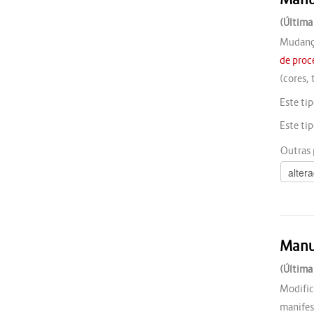
(Última
Mudança
de pro
(cores, 
Este ti
Este ti
Outras 
Manu
(Última
Modific
manifes