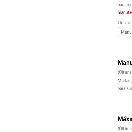
para me
manuten
Outras 
Manu
(Última
Mudança
para au
Máx
(Última