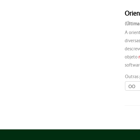
Orien
(Última
A orien
diversa
descre
objeto
softwar
Outras 