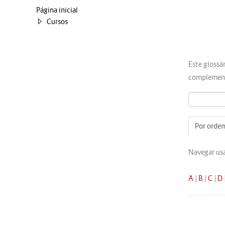
Página inicial
Cursos
Este glossá
complement
Por ordem
Navegar usa
A
|
B
|
C
|
D