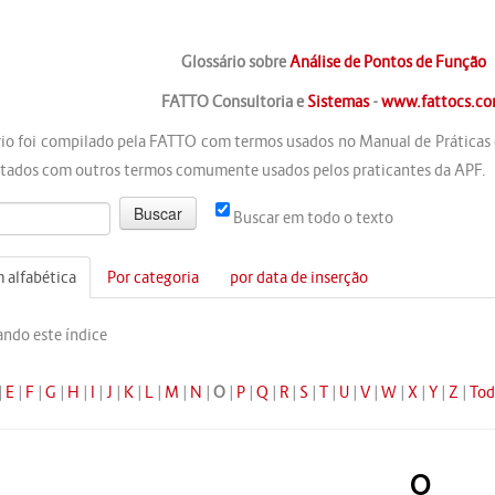
Glossário sobre
Análise de Pontos de Função
FATTO Consultoria e
Sistemas
-
www.fattocs.c
rio foi compilado pela FATTO com termos usados no Manual de Práticas
ados com outros termos comumente usados pelos praticantes da APF.
Buscar em todo o texto
 alfabética
Por categoria
por data de inserção
ndo este índice
|
E
|
F
|
G
|
H
|
I
|
J
|
K
|
L
|
M
|
N
|
O
|
P
|
Q
|
R
|
S
|
T
|
U
|
V
|
W
|
X
|
Y
|
Z
|
Tod
O