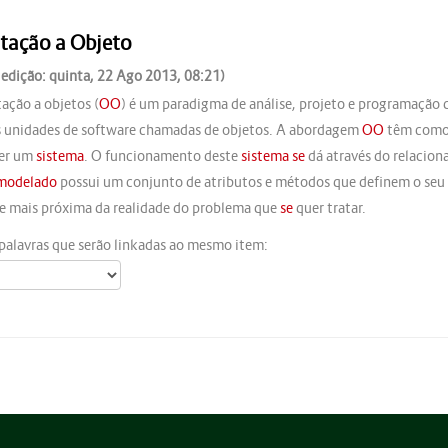
tação a Objeto
 edição: quinta, 22 Ago 2013, 08:21)
tação a objetos (
OO
) é um paradigma de análise, projeto e programação
s unidades de software chamadas de objetos. A abordagem
OO
têm como 
ver um
sistema
. O funcionamento deste
sistema
se
dá através do relacion
modelado
possui um conjunto de atributos e métodos que definem o se
e mais próxima da realidade do problema que
se
quer tratar.
palavras que serão linkadas ao mesmo item: