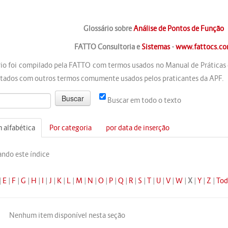
Glossário sobre
Análise de Pontos de Função
FATTO Consultoria e
Sistemas
-
www.fattocs.c
rio foi compilado pela FATTO com termos usados no Manual de Práticas
ados com outros termos comumente usados pelos praticantes da APF.
Buscar em todo o texto
 alfabética
Por categoria
por data de inserção
ndo este índice
|
E
|
F
|
G
|
H
|
I
|
J
|
K
|
L
|
M
|
N
|
O
|
P
|
Q
|
R
|
S
|
T
|
U
|
V
|
W
|
X
|
Y
|
Z
|
Tod
Nenhum item disponível nesta seção