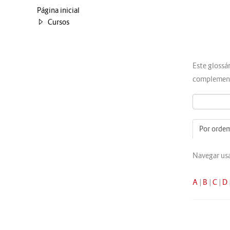
Página inicial
Cursos
Este glossá
complement
Por ordem
Navegar usa
A
|
B
|
C
|
D