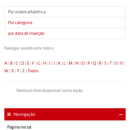
Por ordem alfabética
Por categoria
por data de inserção
Navegar usando este índice
A
|
B
|
C
|
D
|
E
|
F
|
G
|
H
|
I
|
J
|
K
|
L
|
M
|
N
|
O
|
P
|
Q
|
R
|
S
|
T
|
U
|
V
|
W
|
X
|
Y
|
Z
|
Todos
Nenhum item disponível nesta seção
Navegação
Página inicial