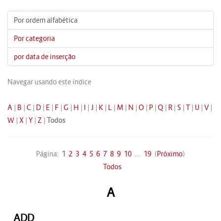
Por ordem alfabética
Por categoria
por data de inserção
Navegar usando este índice
A
|
B
|
C
|
D
|
E
|
F
|
G
|
H
|
I
|
J
|
K
|
L
|
M
|
N
|
O
|
P
|
Q
|
R
|
S
|
T
|
U
|
V
|
W
|
X
|
Y
|
Z
|
Todos
Página:
1
2
3
4
5
6
7
8
9
10
...
19
(
Próximo
)
Todos
A
ADD