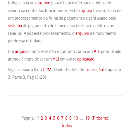
folha, envia um
arquivo
para o banco efetuar o crédito do
salário na conta dos funcionários. Este
arquivo
foi resultado de
um processamento da folha de pagamento e será usado pelo
sistema
de pagamento do banco para efetuar o crédito dos
salários. Após este processamento, o
arquivo
de movimento
perde sua utilidade.
Um
arquivo
como esse não é contado como um
AIE
porque não
atende à regra de ser um
ALI
em outra
aplicação
.
Veja o cenário 8 do
CPM
(Dados Padrão de
Transação
) Capítulo
3, Parte 3, Pág (3-20)
Página:
1
2
3
4
5
6
7
8
9
10
...
19
(
Próximo
)
Todos