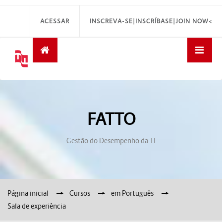
ACESSAR
INSCREVA-SE|INSCRÍBASE|JOIN NOW<
FATTO
Gestão do Desempenho da TI
Página inicial
→
Cursos
→
em Português
→
Sala de experiência