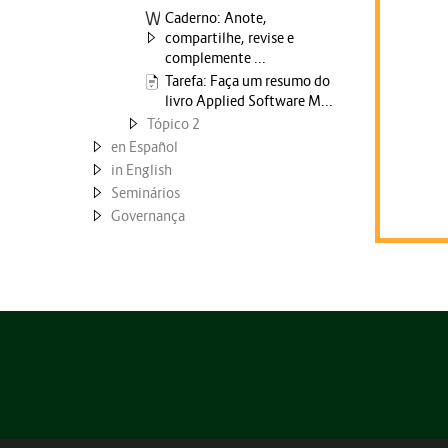
Caderno: Anote,
compartilhe, revise e
complemente ...
Tarefa: Faça um resumo do
livro Applied Software M...
Tópico 2
en Español
in English
Seminários
Governança