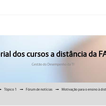
rial dos cursos a distância da 
Gestão do Desempenho da TI
Tópico 1
▶︎
Fórum de notícias
▶︎
Motivação para o ensino à di