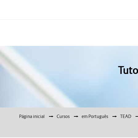
Tuto
Página inicial
▶︎
Cursos
▶︎
em Português
▶︎
TEAD
▶︎