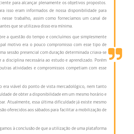
iciente para alcançar plenamente os objetivos propostos.
ara isso eram informados de nossa disponibilidade para
m nesse trabalho, assim como fornecíamos um canal de
tes que se utilizava disso era mínima.
obre a questão do tempo e concluímos que simplesmente
ncipal motivo era o pouco compromisso com esse tipo de
uma sessão presencial com duração determinada criava-se
a disciplina necessária ao estudo e aprendizado. Porém
s outras atividades e compromissos competiam com esse
ão era viável do ponto de vista mercadológico, nem tanto
uldade de obter a disponibilidade em um mesmo horário e
par. Atualmente, essa última dificuldade já existe mesmo
são oferecidos aos sábados para facilitar a mobilização de
egamos à conclusão de que a utilização de uma plataforma