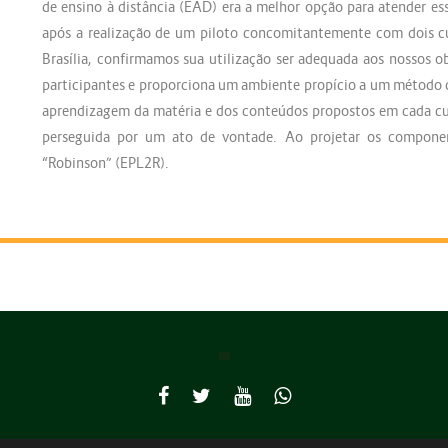
de ensino à distância (EAD) era a melhor opção para atender 
após a realização de um piloto concomitantemente com dois c
Brasília, confirmamos sua utilização ser adequada aos nossos ob
participantes e proporciona um ambiente propício a um método de
aprendizagem da matéria e dos conteúdos propostos em cada cu
perseguida por um ato de vontade. Ao projetar os compon
“Robinson” (EPL2R).