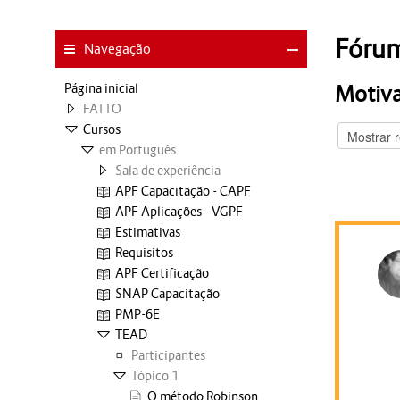
Fórum
Navegação
Página inicial
Motiva
FATTO
Cursos
em Português
Sala de experiência
APF Capacitação - CAPF
APF Aplicações - VGPF
Estimativas
Requisitos
APF Certificação
SNAP Capacitação
PMP-6E
TEAD
Participantes
Tópico 1
O método Robinson