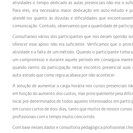
atividades o tempo dedicado às aulas presenciais não era o suf
Para eles, era necessária maior dedicação em auto-estudo e p
atendê-los quanto às dúvidas e dificuldades que encontrasse
comunicação. Contudo, observamos que a quantidade de participan
Consultamos vários dos participantes que nos deram opinião s
oferecer esse apoio não era suficiente. Verificamos que o pri
atividade e a falta de um método. Quando o participante tinha 
um compromisso e durante aquele período ele conseguia manter 
quando isento da participação nesse encontro presencial sua
auto-estudo que como regra acabava por não acontecer.
A solução de aumentar a carga horária nos cursos presenciais n
em função do aumento dos custos, mas principalmente pela dific
local pré-determinados de todos aqueles interessados em partici
em cursos curtos de dois dias, tanto que muitos de nossos cursos 
profissionais com o tempo muito concorrido.
Com base nesses dados e consultoria pedagógica profissional ch