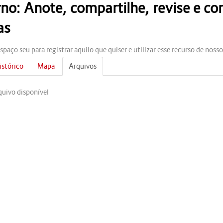
no: Anote, compartilhe, revise e c
as
spaço seu para registrar aquilo que quiser e utilizar esse recurso de noss
istórico
Mapa
Arquivos
uivo disponível