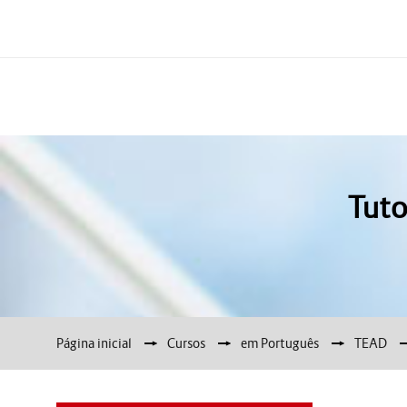
Tuto
Página inicial
▶︎
Cursos
▶︎
em Português
▶︎
TEAD
▶︎