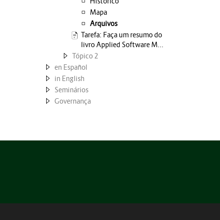
Histórico
Mapa
Arquivos
Tarefa: Faça um resumo do
livro Applied Software M...
Tópico 2
en Español
in English
Seminários
Governança